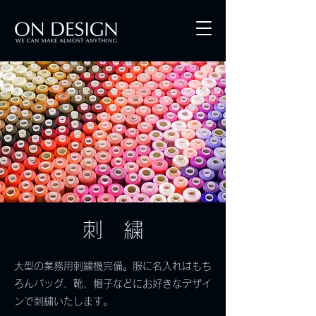
​刺 繍
大型の業務用刺繍機完備。服に名入れはもち
ろんバッグ、靴、帽子などにお好きなデザイ
ンで刺繍いたします。