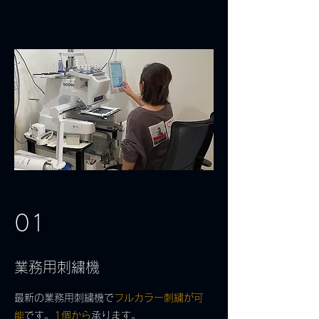
01
業務用刺繍機
最新の業務用刺繍機で
フルカラー刺繍が可
能
です。
1個から
承ります。