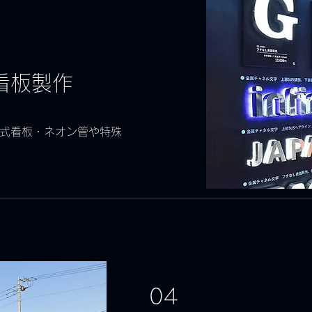
看板製作
照式看板・ネオン管や特殊
04