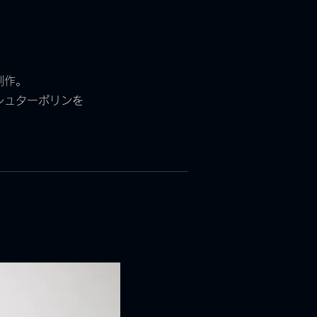
制作。
シュターポリンを