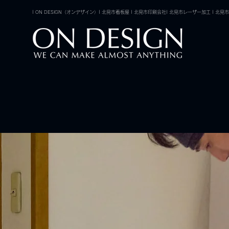
| ON DESIGN（オンデザイン）| 北見市看板屋 | 北見市印刷会社| 北見市レーザー加工 | 北見市